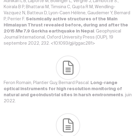
Adhikari L B, Laporte M, Bollinger L, Vergne J, Lambotte S.,
Koirala B P, Bhattarai M, Timsina C, Gupta R M, Wendling-
Vazquez N, Batteux D, Lyon-Caen Hélène, Gaudemer Y, Bernard
P, Perrier F.
Seismically active structures of the Main
Himalayan Thrust revealed before, during and after the
2015
M
w 7.9 Gorkha earthquake in Nepal
. Geophysical
Journal International, Oxford University Press (OUP), 19
septembre 2022, 232. <10.1093/gji/ggac281>
Feron Romain, Plantier Guy, Bernard Pascal.
Long-range
optical instruments for high resolution monitoring of
natural and geoindustrial sites in harsh environments
. juin
2022.