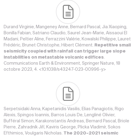
Durand Virginie, Mangeney Anne, Bernard Pascal, Jia Xiaoping,
Bonilla Fabian, Satriano Claudio, Saurel Jean-Marie, Aissaoui El
Madani, Peltier Aline, Ferrazzini Valérie, Kowalski Philippe, Lauret
Frédéric, Brunet Christophe, Hibert Clément.
Repetitive small
seismicity coupled with rainfall can trigger large slope
instabilities on metastable volcanic edifices
.
Communications Earth & Environment, Springer Nature, 18
octobre 2023, 4. <10.1038/s43247-023-00996-y>
Serpetsidaki Anna, Kapetanidis Vasilis, Elias Panagiotis, Rigo
Alexis, Spingos Ioannis, Barros Louis De, Lengliné Olivier,
Bufféral Simon, Karakonstantis Andreas, Bernard Pascal, Briole
Pierre, Zahradník Jiří, Kaviris George, Plicka Vladimír, Sokos
Efthimios, Voulgaris Nicholas.
The 2020–2021 seismic