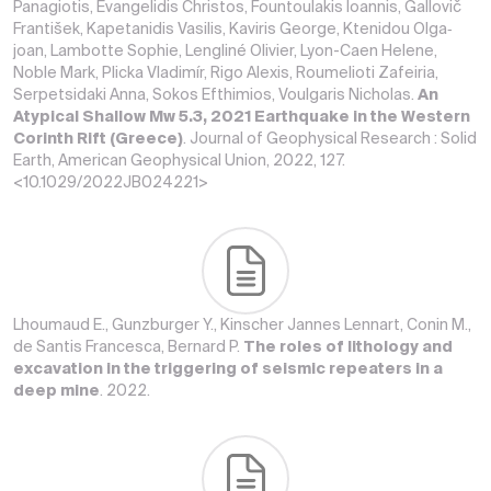
Panagiotis, Evangelidis Christos, Fountoulakis Ioannis, Gallovič
František, Kapetanidis Vasilis, Kaviris George, Ktenidou Olga‐
joan, Lambotte Sophie, Lengliné Olivier, Lyon-Caen Helene,
Noble Mark, Plicka Vladimír, Rigo Alexis, Roumelioti Zafeiria,
Serpetsidaki Anna, Sokos Efthimios, Voulgaris Nicholas.
An
Atypical Shallow Mw 5.3, 2021 Earthquake in the Western
Corinth Rift (Greece)
. Journal of Geophysical Research : Solid
Earth, American Geophysical Union, 2022, 127.
<10.1029/2022JB024221>
Lhoumaud E., Gunzburger Y., Kinscher Jannes Lennart, Conin M.,
de Santis Francesca, Bernard P.
The roles of lithology and
excavation in the triggering of seismic repeaters in a
deep mine
. 2022.