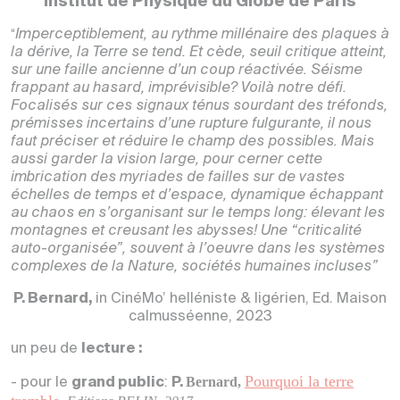
Institut de Physique du Globe de Paris
Imperceptiblement, au rythme millénaire des plaques à
“
la dérive, la Terre se tend. Et cède, seuil critique atteint,
sur une faille ancienne d’un coup réactivée. Séisme
frappant au hasard, imprévisible? Voilà notre défi.
Focalisés sur ces signaux ténus sourdant des tréfonds,
prémisses incertains d’une rupture fulgurante, il nous
faut préciser et réduire le champ des possibles. Mais
aussi garder la vision large, pour cerner cette
imbrication des myriades de failles sur de vastes
échelles de temps et d’espace, dynamique échappant
au chaos en s’organisant sur le temps long: élevant les
montagnes et creusant les abysses! Une “criticalité
auto-organisée”, souvent à l’oeuvre dans les systèmes
complexes de la Nature, sociétés humaines incluses”
P. Bernard,
in CinéMo’ helléniste & ligérien, Ed. Maison
calmusséenne, 2023
un peu de
lecture :
Pourquoi la terre
Bernard,
- pour le
grand public
:
P.