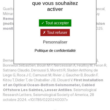
que vous souhaitez
activer
Guattari Frédéric, Bercy Anthony, Leray Vincent, Bernard Pascal,
Ménard Philipe, Feron Romain, Feuilloy Mathieu, Plantier Guy.
Remote optical sensing of electronic-free sensors
Tout accepter
(motion, strain, pressure,…) for real-time high-precision
monitoring of difficult environments
. 07 novembre 2025.
Tout refuser
Personnaliser
Politique de confidentialité
Bernard Pascal, Hello Yann, Plantier G, Menard P, Savaton G,
Bonnieux Sébastien, Bouin M P, Nercessian A, Feuilloy M, Feron R,
Satriano Claudio, Deroussi S, Moretti R, Sladen Anthony, de
Liege G, Roca J C, Camusat M, Rivier J, Gaucher B, Boudin F,
Kitou T, Didier T, de Chaballier J B, Clouard V.
First Installation
of an Optical Ocean-Bottom Seismometer, Cabled
Offshore Les Saintes, Lesser Antilles
. Seismological
Research Letters, Seismological Society of America, 28
octobre 2024. <10.1785/0220240037>