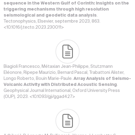
sequence in the Western Gulf of Corinth: Insights on the
triggering mechanisms through high resolution
seismological and geodetic data analysis
.
Tectonophysics, Elsevier, septembre 2023, 863.
<10.1016/j.tecto.2023.230011>
Biagioli Francesco, Métaxian Jean-Philippe, Stutzmann
Eléonore, Ripepe Maurizio, Bernard Pascal, Trabattoni Alister,
Longo Roberto, Bouin Marie-Paule.
Array Analysis of Seismo-
Volcanic Activity with Distributed Acoustic Sensing
.
Geophysical Journal International, Oxford University Press
(OUP), 2023. <10.1093/gji/ggad427>