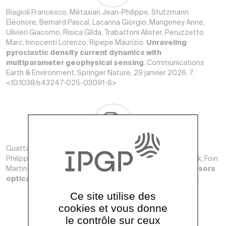
Biagioli Francesco, Métaxian Jean-Philippe, Stutzmann
Eléonore, Bernard Pascal, Lacanna Giorgio, Mangeney Anne,
Ulivieri Giacomo, Risica Gilda, Trabattoni Alister, Peruzzetto
Marc, Innocenti Lorenzo, Ripepe Maurizio.
Unraveling
pyroclastic density current dynamics with
multiparameter geophysical sensing
. Communications
Earth & Environment, Springer Nature, 29 janvier 2026, 7.
<10.1038/s43247-025-03091-6>
Guattari Frédéric, Leray Vincent, Bercy Anthony, Ménard
Philippe, Feuilloy Mathieu, Bernard Pascal, Boudin Frédérick, Foin
Martin, Chery Jean.
Electronics-free geophysical sensors
optically interrogated over 50 km
. 18 novembre 2025.
Ce site utilise des
cookies et vous donne
le contrôle sur ceux