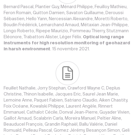
Bernard Pascal, Plantier Guy, Ménard Philippe, Feuilloy Mathieu,
Feron Romain, Guitton Damien, Savaton Guillaume, Deroussi
Sébastien, Hello Yann, Nercessian Alexandre, Moretti Roberto,
Boudin Frédérick, Lemarchand Arnaud, Métaxian Jean-Philippe,
Longo Roberto, Ripepe Maurizio, Pommeau Thierry, Stutzmann
Eléonore, Trabattoni Alister, Léger Félix.
Optical long range
instruments for high resolution monitoring of geohazard
in harsh environment
. 15 novembre 2021.
Feuillet Nathalie, Jorry Stephan, Crawford Wayne C, Deplus
Christine, Thinon Isabelle, Jacques Eric, Saurel Jean Marie,
Lemoine Anne, Paquet Fabien, Satriano Claudio, Aiken Chastity,
Foix Océane, Kowalski Philippe, Laurent Angèle, Rinnert
Emmanuel, Cathalot Cécile, Donval Jean-Pierre, Guyader Vivien,
Gaillot Arnaud, Scalabrin Carla, Moreira Manuel, Peltier Aline,
Beauducel François, Grandin Raphaël, Ballu Valérie, Daniel
Romuald, Pelleau Pascal, Gomez Jérémy, Besançon Simon, Geli