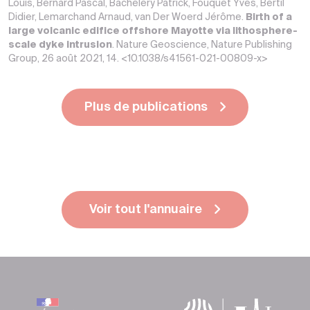
Louis, Bernard Pascal, Bachelery Patrick, Fouquet Yves, Bertil
Didier, Lemarchand Arnaud, van Der Woerd Jérôme.
Birth of a
large volcanic edifice offshore Mayotte via lithosphere-
scale dyke intrusion
. Nature Geoscience, Nature Publishing
Group, 26 août 2021, 14. <10.1038/s41561-021-00809-x>
Plus de publications
Voir tout l'annuaire