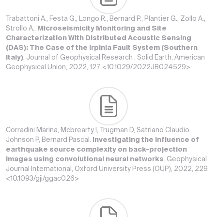
Trabattoni A., Festa G., Longo R., Bernard P., Plantier G., Zollo A.,
Strollo A..
Microseismicity Monitoring and Site
Characterization With Distributed Acoustic Sensing
(DAS): The Case of the Irpinia Fault System (Southern
Italy)
. Journal of Geophysical Research : Solid Earth, American
Geophysical Union, 2022, 127. <10.1029/2022JB024529>
Corradini Marina, Mcbrearty I, Trugman D, Satriano Claudio,
Johnson P, Bernard Pascal.
Investigating the influence of
earthquake source complexity on back-projection
images using convolutional neural networks
. Geophysical
Journal International, Oxford University Press (OUP), 2022, 229.
<10.1093/gji/ggac026>