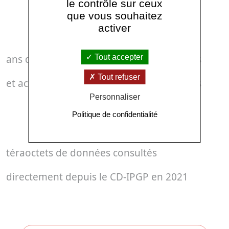
le contrôle sur ceux
40
que vous souhaitez
activer
Tout accepter
ans de données d'observation disponibles
Tout refuser
et accessibles via des interfaces standards
Personnaliser
+ de 
11
Politique de confidentialité
téraoctets de données consultés
directement depuis le CD-IPGP en 2021