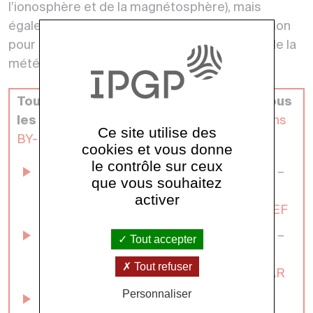
l’ionosphère et de la magnétosphère), mais
également comme des références d’orientation
pour l’industrie et comme outils pour le suivi de la
météorologie de l’espace.
Toutes nos données sont distribuées sous
les termes de la licence
Creative Commons
Ce site utilise des
BY-NC 4.0
cookies et vous donne
le contrôle sur ceux
BCMT banque de données magnétiques –
que vous souhaitez
Données définitives
activer
http://doi.org/10.18715/BCMT.MAG.DEF
BCMT banque de données magnétiques –
Tout accepter
Données variationnelles
Tout refuser
http://doi.org/10.18715/BCMT.MAG.VAR
Personnaliser
Autres données et produits de données