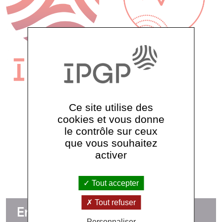
Ce site utilise des
cookies et vous donne
le contrôle sur ceux
Voir tous les thèmes
que vous souhaitez
activer
Tout accepter
Tout refuser
En détails
Personnaliser