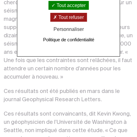
chercheurs ont estimé le temps de retour pour un
Tout accepter
séisme de même ampleur que le séisme de
Tout refuser
magnitude 8.6 enregistré en avril 2012. En
supposant qu’un tel événement relâche plusieurs
Personnaliser
dizaines de mètres de glissement co-sismique, un
Politique de confidentialité
séisme similaire pourrait survenir tous les 20 000
ans environ, indique Aurélie Coudurier-Curveur. «
Une fois que les contraintes sont relâchées, il faut
attendre un certain nombre d’années pour les
accumuler à nouveau. »
Ces résultats ont été publiés en mars dans le
journal Geophysical Research Letters.
Ces résultats sont convaincants, dit Kevin Kwong,
un géophysicien de l’Université de Washington à
Seattle, non impliqué dans cette étude. « Ce que