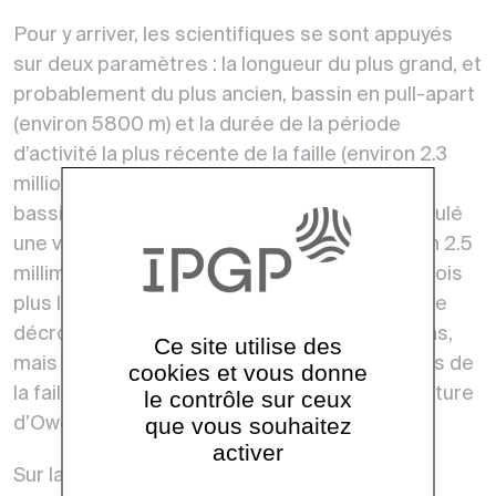
Pour y arriver, les scientifiques se sont appuyés
sur deux paramètres : la longueur du plus grand, et
probablement du plus ancien, bassin en pull-apart
(environ 5800 m) et la durée de la période
d’activité la plus récente de la faille (environ 2.3
millions d’années). En divisant la longueur du
bassin par cet intervalle de temps, ils ont calculé
une vitesse de glissement maximale d’environ 2.5
millimètres par an. Celle-ci est à peu près 10 fois
plus lente que celles d’autres limites de plaque
décrochante telles que la faille de San Andreas,
Ce site utilise des
mais pas beaucoup plus lente que les vitesses de
cookies et vous donne
la faille de la Mer Morte ou de la Zone de Fracture
le contrôle sur ceux
que vous souhaitez
d’Owen.
activer
Sur la base de ce taux de glissement, les