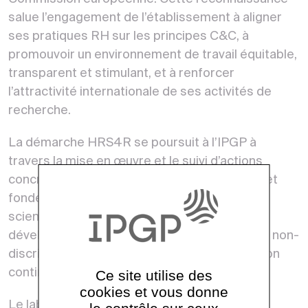
salue l’engagement de l’établissement à aligner
ses pratiques RH sur les principes C&C, à
promouvoir un environnement de travail
équitable,
transparent et stimulant
, et à renforcer
l’attractivité internationale de ses activités de
recherche.
La démarche HRS4R se poursuit à l’IPGP à
travers la mise en œuvre et le suivi d’actions
concrètes (recrutement
ouvert, transparent et
fondé sur le mérite – OTM-R
, intégrité
scientifique, accueil des nouveaux arrivants,
développement des compétences, égalité et non-
discrimination), dans une logique d’
amélioration
continue
.
Ce site utilise des
cookies et vous donne
Le
label
sera également
affiché sur le portail