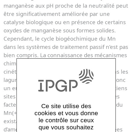
manganèse aux pH proche de la neutralité peut
être significativement améliorée par une
catalyse biologique ou en présence de certains
oxydes de manganèse sous formes solides.
Cependant, le cycle biogéochimique du Mn
dans les systèmes de traitement passif n’est pas
bien compris. La connaissance des mécanismes
chimiques et biologiques conditionnant les
cinétiques d’élimination du manganèse dans les
lagunes plantées ou biofiltres représente donc
un enjeu important pour la gestion des anciens
sites miniers. L’objectif est de déterminer les
facteurs limitant les cinétiques d’oxydation du
Ce site utilise des
Mn(+II) dans les installations de traitement
cookies et vous donne
le contrôle sur ceux
existantes, afin de proposer des stratégies
que vous souhaitez
d’amélioration de leur efficacité. Des données