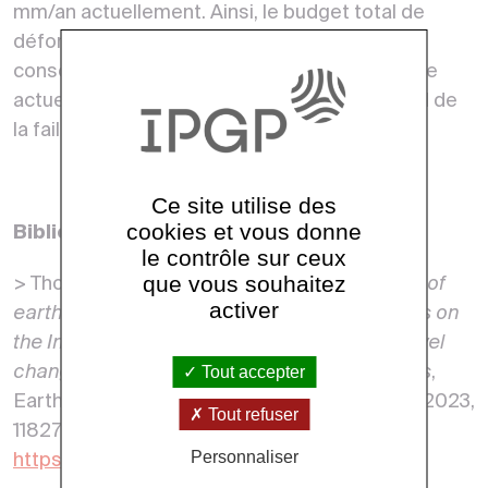
mm/an actuellement. Ainsi, le budget total de
déformation pourrait avoir été largement
consommé, ce qui pourrait expliquer l’absence
actuel de grands séismes sur le segment sud de
la faille de San Andreas.
Ce site utilise des
cookies et vous donne
Bibliographie :
le contrôle sur ceux
que vous souhaitez
> Thomas K. Rockwell, Yann Klinger,
2000 yrs of
activer
earthquakes inferred from subsidence events on
the Imperial fault, California: Effect of lake-level
Tout accepter
changes and implication for variable slip rates
,
Earth and Planetary Science Letters, Vol 618, 2023,
Tout refuser
118271, ISSN 0012-821X,
Personnaliser
https://doi.org/10.1016/j.epsl.2023.118271
.