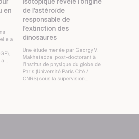
pour
isotopique révèle l’origine
au en
de l’astéroïde
responsable de
l’extinction des
ans
dinosaures
elle a
Une étude menée par Georgy V.
PGP),
Makhatadze, post-doctorant à
a...
l’Institut de physique du globe de
Paris (Université Paris Cité /
CNRS) sous la supervision...