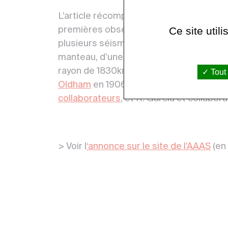
L’article récompensé, publié le 23 juillet
Ce site util
premières observations des ondes ScS p
plusieurs séismes martiens. Ces ondes c
manteau, d’une discontinuité solide/liqu
rayon de 1830km±40 km a été mesuré pou
Tout
Oldham
en 1906, et sur la Lune en 2011
collaborateurs
, et R. Garcia et collabor
> Voir l
‘annonce sur le site de l’AAAS
(en 