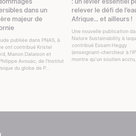
 dommages
: un levier essentiel 
ersibles dans un
relever le défi de l’e
fère majeur de
Afrique... et ailleurs !
ornie
Une nouvelle publication d
Nature Sustainability, à laqu
tude publiée dans PNAS, à
contribué Essam Heggy
le ont contribué Kristel
(enseignant-chercheur à l'I
rd, Manon Dalaison et
montre qu’un soutien accru, 
hilippe Avouac, de l'Institut
sique du globe de P...