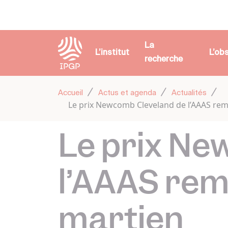
Panneau de gestion des cookies
La
L’institut
L’ob
recherche
Accueil
Actus et agenda
Actualités
Le prix Newcomb Cleveland de l’AAAS remi
Le prix Ne
l’AAAS remi
martien