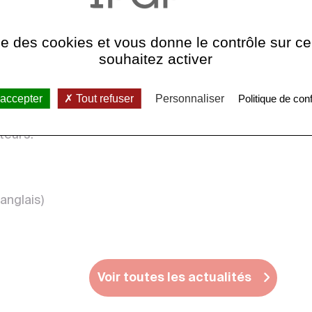
 2021 dans la revue Science, détaille les
ise des cookies et vous donne le contrôle sur 
ar le capteur VBB de SEIS, enregistré dans
souhaitez activer
aractérisent la présence, à la base du
ide sous laquelle se trouve le noyau de Mars. Un
r cette discontinuité, identifiée sur Terre par
 accepter
Tout refuser
Personnaliser
Politique de conf
, de manière indépendantes, par
R. Weber et
ateurs.
anglais)
Voir toutes les actualités