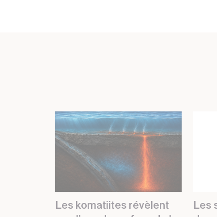
Les komatiites révèlent
Les s