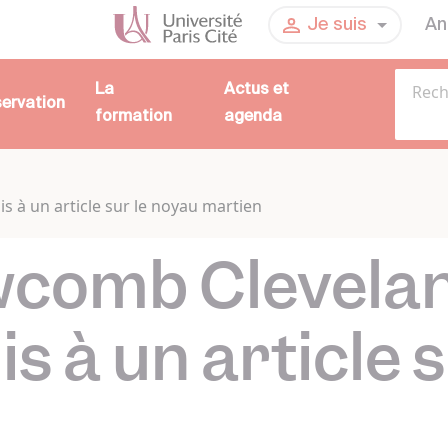
An
Je suis
La
Actus et
servation
formation
agenda
s à un article sur le noyau martien
wcomb Clevela
s à un article 