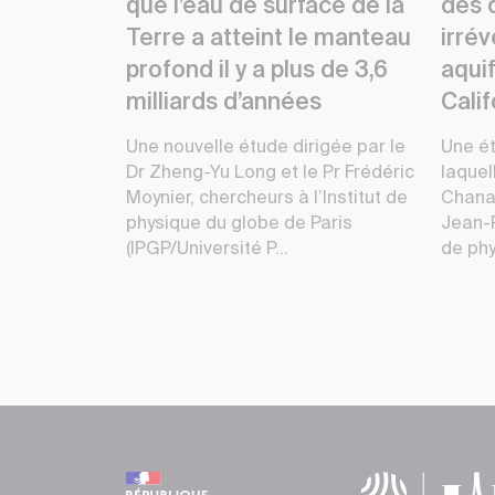
que l’eau de surface de la
des
Terre a atteint le manteau
irrév
profond il y a plus de 3,6
aqui
milliards d’années
Calif
Une nouvelle étude dirigée par le
Une é
Dr Zheng-Yu Long et le Pr Frédéric
laquel
Moynier, chercheurs à l’Institut de
Chana
physique du globe de Paris
Jean-P
(IPGP/Université P...
de phy