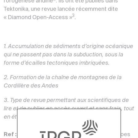
l’orogénèse andine
. Ils ont été publiés dans
Tektonika, une revue lancée récemment dite
3
« Diamond Open-Access »
.
1. Accumulation de sédiments d’origine océanique
qui ne passent pas dans la subduction, sous la
forme d’écailles tectoniques imbriquées.
2. Formation de la chaîne de montagnes de la
Cordillère des Andes
3. Type de revue permettant aux scientifiques de
lire et de publier en accès ouvert et sans frais, tout
en étant évalués par leurs pairs.
Ref :
Habel T. , Replumaz A., Guillaume B., Simoes