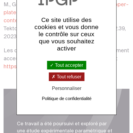
M., Geffroy T., Kermarrec J.-J., Lacassin R.,
Upper-
plate shortening and mountain-building in the
Ce site utilise des
context of mantle-driven oceanic subduction
,
cookies et vous donne
Tektonika, 1 (2), doi:10.55575/tektonika2023.1.2.39,
le contrôle sur ceux
2023.
que vous souhaitez
activer
Les données issues de ces travaux sont librement
accessibles dans l’IPGP Research Collection :
Tout accepter
https://doi.org/10.18715/IPGP.2023.ldbm60lm
Tout refuser
Personnaliser
Politique de confidentialité
Aller plus loin
Ce travail a été poursuivi et exploré par
une étude expérimentale paramétrique et