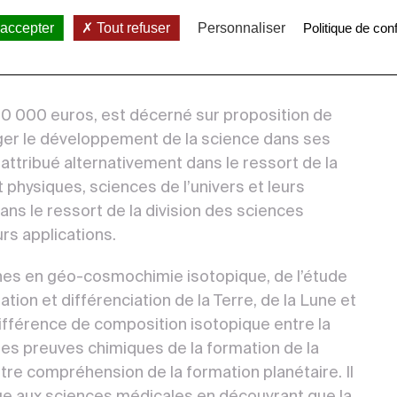
té de Paris à l’IPGP, reçoit le
Grand Prix
 accepter
Tout refuser
Personnaliser
Politique de conf
ictoire Langlois – Fondation de l’Institut
 10 000 euros, est décerné sur proposition de
ger le développement de la science dans ses
 attribué alternativement dans le ressort de la
physiques, sciences de l’univers et leurs
 dans le ressort de la division des sciences
rs applications.
hes en géo-cosmochimie isotopique, de l’étude
ation et différenciation de la Terre, de la Lune et
différence de composition isotopique entre la
ères preuves chimiques de la formation de la
re compréhension de la formation planétaire. Il