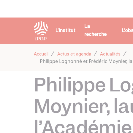
Panneau de gestion des cookies
La
L’institut
L’ob
recherche
Accueil
Actus et agenda
Actualités
Philippe Lognonné et Frédéric Moynier, la
Philippe L
Moynier, la
l’Académie