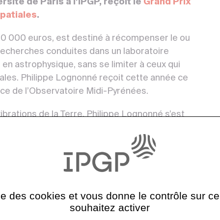
ité de Paris à l’IPGP, reçoit le
Grand Prix
patiales
.
 10 000 euros, est destiné à récompenser le ou
e recherches conduites dans un laboratoire
en astrophysique, sans se limiter à ceux qui
les. Philippe Lognonné reçoit cette année ce
ice de l’Observatoire Midi-Pyrénées.
rations de la Terre, Philippe Lognonné s’est
lanétaire. Il a formalisé le couplage des séismes
e tout en développant avec ses collaborateurs
sismologie planétaire. Il est l’un des
t et responsable de son sismomètre.
é en vidéo
ise des cookies et vous donne le contrôle sur 
souhaitez activer