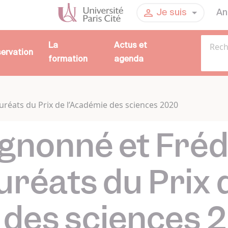
An
Je suis
La
Actus et
servation
formation
agenda
uréats du Prix de l’Académie des sciences 2020
ognonné et Fréd
uréats du Prix 
 des sciences 