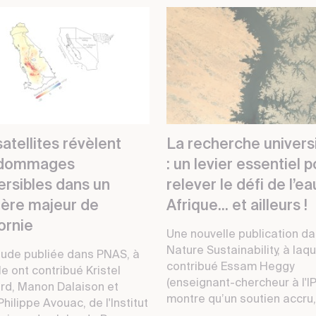
atellites révèlent
La recherche universi
 dommages
: un levier essentiel 
ersibles dans un
relever le défi de l’e
fère majeur de
Afrique... et ailleurs !
ornie
Une nouvelle publication d
Nature Sustainability, à laqu
tude publiée dans PNAS, à
contribué Essam Heggy
le ont contribué Kristel
(enseignant-chercheur à l'I
rd, Manon Dalaison et
montre qu’un soutien accru, 
hilippe Avouac, de l'Institut