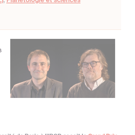
E)
,
Planétologie et sciences
,
8