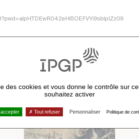
5903?pwd=alpHTDEwR042eHl5OEFVYi9sblpIZz09
A lire aussi
ise des cookies et vous donne le contrôle sur 
souhaitez activer
 accepter
Tout refuser
Personnaliser
Politique de conf