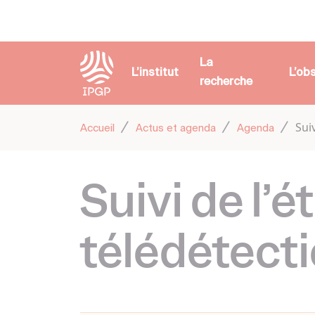
Panneau de gestion des cookies
La
L’institut
L’ob
recherche
Sui
Accueil
Actus et agenda
Agenda
Suivi de l’
télédétect