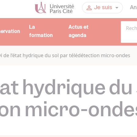
An
Je suis
La
Actus et
servation
formation
agenda
vi de l’état hydrique du sol par télédétection micro-ondes
état hydrique du
ion micro-onde