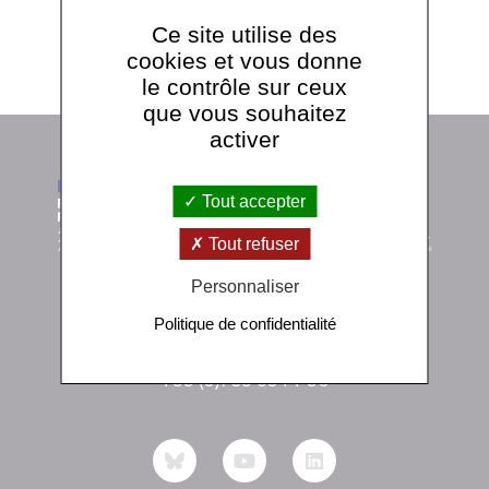
Ce site utilise des
Voir tous les séminaires
cookies et vous donne
le contrôle sur ceux
que vous souhaitez
activer
Tout accepter
Tout refuser
Personnaliser
Politique de confidentialité
Institut de physique du globe de Paris
1 rue Jussieu 75238 Paris Cedex 05
+33 (0)1 83 95 74 00