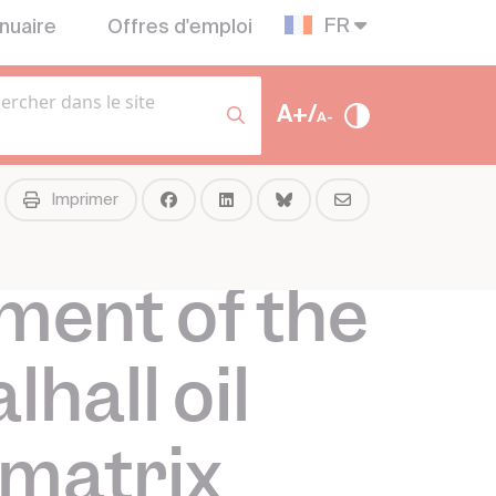
FR
nuaire
Offres d'emploi
A+/
A-
Imprimer
ment of the
lhall oil
 matrix