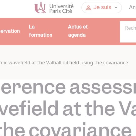
An
Je suis
La
Actus et
servation
formation
agenda
c wavefield at the Valhall oil field using the covariance
herence assess
efield at the Va
 the covariance