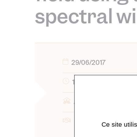
spectral w
29/06/2017
13:30
Amphithéâtre
M2
Ce site util