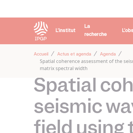
Panneau de gestion des cookies
La
L’institut
L’ob
recherche
Accueil
Actus et agenda
Agenda
Spatial coherence assessment of the seismi
matrix spectral width
Spatial co
seismic wav
field using