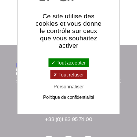
Ce site utilise des
cookies et vous donne
Voir tous les séminaires
le contrôle sur ceux
que vous souhaitez
activer
Tout accepter
Tout refuser
Personnaliser
Politique de confidentialité
Institut de physique du globe de Paris
1 rue Jussieu 75238 Paris Cedex 05
+33 (0)1 83 95 74 00