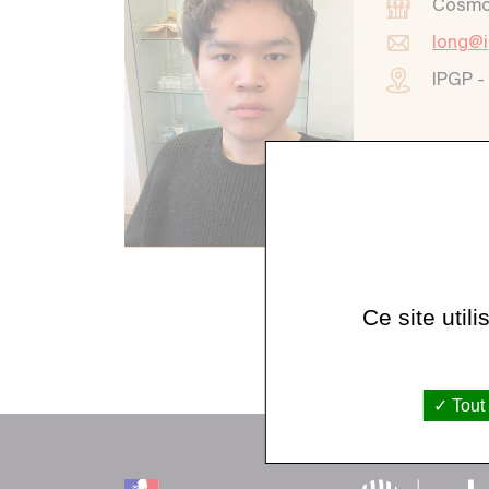
Cosmoc
long@i
IPGP -
Ce site util
Tout