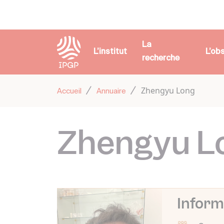
Panneau de gestion des cookies
La
L’institut
L’ob
recherche
Zhengyu Long
Accueil
Annuaire
Zhengyu L
Inform