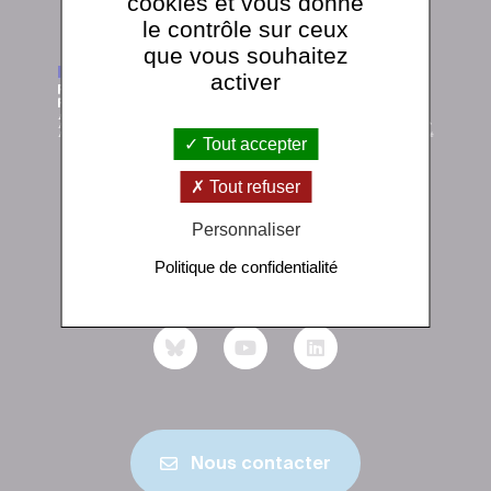
cookies et vous donne
le contrôle sur ceux
que vous souhaitez
activer
Tout accepter
Tout refuser
Institut de physique du globe de Paris
Personnaliser
1 rue Jussieu 75238 Paris Cedex 05
Politique de confidentialité
+33 (0)1 83 95 74 00
Nous contacter