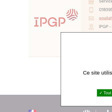
Servic
01839
souila
IPGP -
Ce site util
Tout