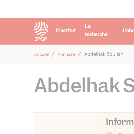
Panneau de gestion des cookies
La
L’institut
L’ob
recherche
Abdelhak Souilah
Accueil
Annuaire
Abdelhak S
Inform