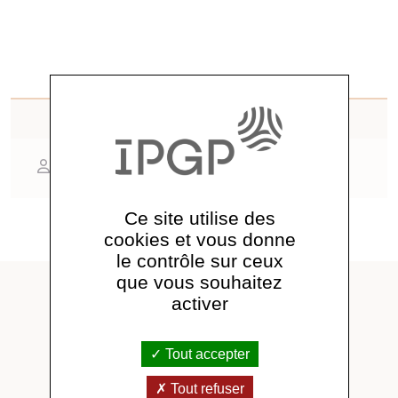
Contact
Sébastien Charnoz
Ce site utilise des
cookies et vous donne
le contrôle sur ceux
que vous souhaitez
A lire aussi
activer
Tout accepter
Tout refuser