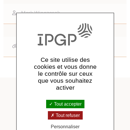
Mark Wieczorek
Liens
shtools (python software)
Ce site utilise des
cookies et vous donne
le contrôle sur ceux
que vous souhaitez
A lire aussi
activer
Tout accepter
Tout refuser
Personnaliser