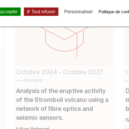
 accepter
Tout refuser
Personnaliser
Politique de conf
Octobre 2024 - Octobre 2027
O
En cours
Analysis of the eruptive activity
D
of the Stromboli volcano using a
m
network of fibre optics and
b
seismic sensors.
T