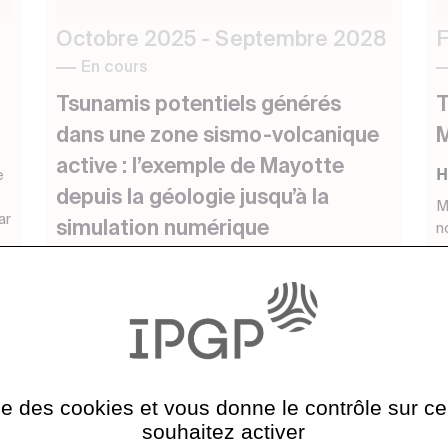
Octobre 2025 - Septembre 2028
F
En cours
Tsunamis potentiels générés
T
dans une zone sismo-volcanique
M
active : l’exemple de Mayotte
H
e
depuis la géologie jusqu’à la
M
ar
simulation numérique
n
g
Noelie Goasdoue
u
Depuis mai 2018, l’île de Mayotte connaît une
activité sismique importante liée à une activité
volcanique sous-marine qui aurait débuté à 50
km des cô...
ise des cookies et vous donne le contrôle sur 
souhaitez activer