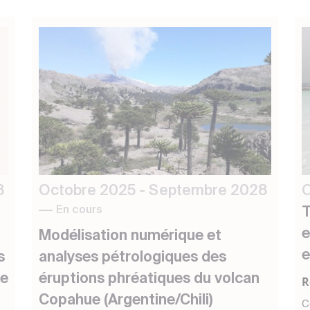
8
Octobre 2025 - Septembre 2028
O
En cours
T
e
Modélisation numérique et
e
s
analyses pétrologiques des
de
éruptions phréatiques du volcan
R
Copahue (Argentine/Chili)
C