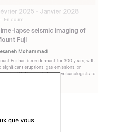
évrier 2025 - Janvier 2028
En cours
ime-lapse seismic imaging of
ount Fuji
esaneh Mohammadi
ount Fuji has been dormant for 300 years, with
o significant eruptions, gas emissions, or
round uplift. This has led many volcanologists to
nderes...
ceux que vous