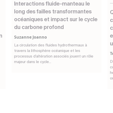
Interactions fluide-manteau le
long des failles transformantes
Q
océaniques et impact sur le cycle
c
du carbone profond
c
n
e
Suzanne Joanno
u
La circulation des fluides hydrothermaux à
travers la lithosphère océanique et les
T
processus d’altération associés jouent un rôle
D
majeur dans le cycle...
c
h
o