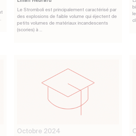
Lilian Hebrard
L
b
Le Stromboli est principalement caractérisé par
nt
l
des explosions de faible volume qui éjectent de
.
cl
petits volumes de matériaux incandescents
(scories) à ...
Octobre 2024
O