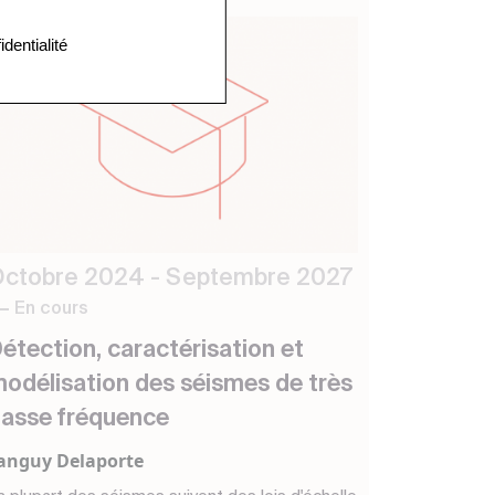
identialité
ctobre 2024 - Septembre 2027
En cours
étection, caractérisation et
odélisation des séismes de très
asse fréquence
anguy Delaporte