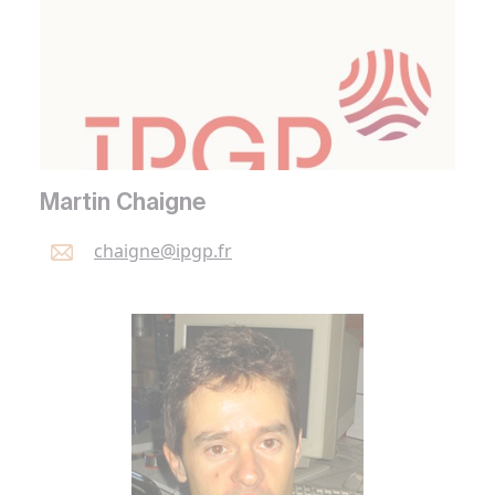
Martin Chaigne
chaigne@
ipgp.
fr