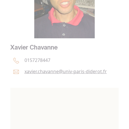
Xavier Chavanne
0157278447
xavier.chavanne@
univ-paris-diderot.
fr