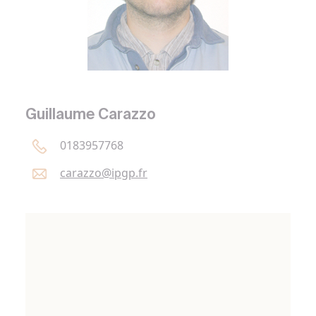
Guillaume Carazzo
0183957768
carazzo@
ipgp.
fr