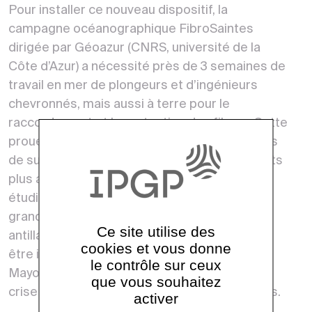
Pour installer ce nouveau dispositif, la
campagne océanographique FibroSaintes
dirigée par Géoazur (CNRS, université de la
Côte d’Azur) a nécessité près de 3 semaines de
travail en mer de plongeurs et d’ingénieurs
chevronnés, mais aussi à terre pour le
raccordement et la protection des fibres. Cette
prouesse technique préfigure les instruments
de surveillance de demain, puisque des projets
plus ambitieux devraient être lancés pour
étudier en temps réel les zones sources des
grands séismes de la zone de subduction
Ce site utilise des
antillaise. De tels équipements seront aussi
cookies et vous donne
être installés prochainement au large de
le contrôle sur ceux
Mayotte pour compléter la surveillance de la
que vous souhaitez
crise sismo-volcanique actuellement en cours.
activer