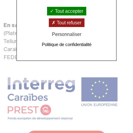
Tout accepter
Tout refuser
En savoir plus sur
le projet PREST,
(Plateforme Régionale de Surveillance
Personnaliser
Tellurique), un projet du Programme Interreg
Politique de confidentialité
Caraïbe V 2014-2020 (Fonds européens
FEDER)