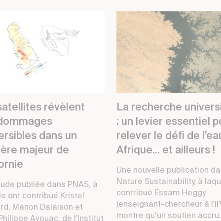
atellites révèlent
La recherche universi
 dommages
: un levier essentiel 
ersibles dans un
relever le défi de l’e
fère majeur de
Afrique... et ailleurs !
ornie
Une nouvelle publication d
Nature Sustainability, à laqu
tude publiée dans PNAS, à
contribué Essam Heggy
le ont contribué Kristel
(enseignant-chercheur à l'I
rd, Manon Dalaison et
montre qu’un soutien accru, 
hilippe Avouac, de l'Institut