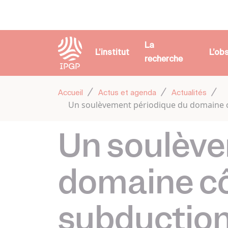
Panneau de gestion des cookies
La
L’institut
L’ob
recherche
Accueil
Actus et agenda
Actualités
Un soulèvement périodique du domaine c
Un soulève
domaine cô
subductio