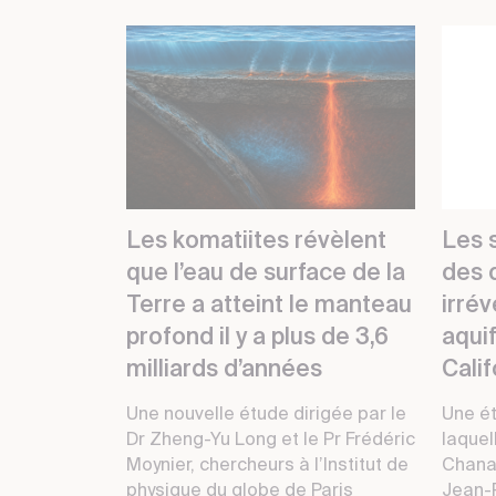
Les komatiites révèlent
Les s
que l’eau de surface de la
des
Terre a atteint le manteau
irrév
profond il y a plus de 3,6
aqui
milliards d’années
Calif
Une nouvelle étude dirigée par le
Une é
Dr Zheng-Yu Long et le Pr Frédéric
laquel
Moynier, chercheurs à l’Institut de
Chana
physique du globe de Paris
Jean-P