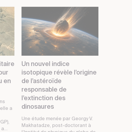
taire
Un nouvel indice
pour
isotopique révèle l’origine
au en
de l’astéroïde
responsable de
l’extinction des
ans
dinosaures
elle a
Une étude menée par Georgy V.
PGP),
Makhatadze, post-doctorant à
a...