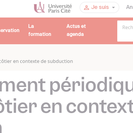
An
Je suis
La
Actus et
servation
formation
agenda
ôtier en contexte de subduction
ment périodiq
tier en contex
n