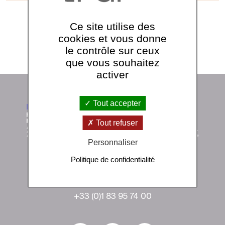
Ce site utilise des
cookies et vous donne
Voir tous les séminaires
le contrôle sur ceux
que vous souhaitez
activer
Tout accepter
Tout refuser
Personnaliser
Politique de confidentialité
Institut de physique du globe de Paris
1 rue Jussieu 75238 Paris Cedex 05
+33 (0)1 83 95 74 00