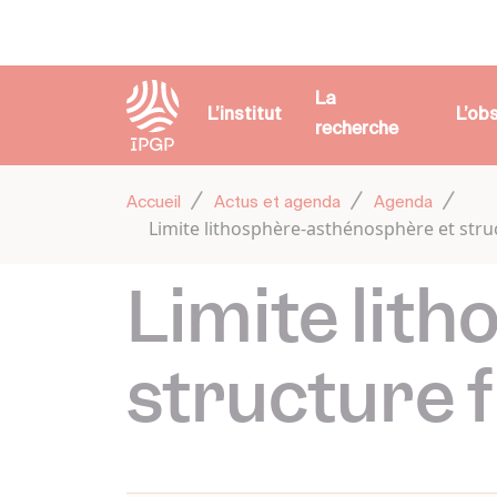
Panneau de gestion des cookies
La
L’institut
L’ob
recherche
Accueil
Actus et agenda
Agenda
Limite lithosphère-asthénosphère et struc
Limite lit
structure f