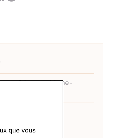
r
mmuns Géomagnétisme-
me
ceux que vous