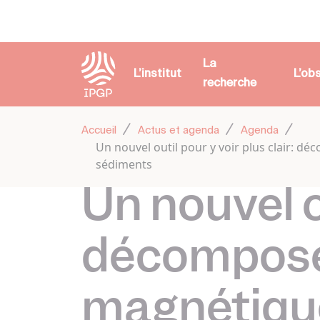
Panneau de gestion des cookies
La
L’institut
L’ob
recherche
Accueil
Actus et agenda
Agenda
Un nouvel outil pour y voir plus clair: 
sédiments
Un nouvel ou
décompose
magnétique