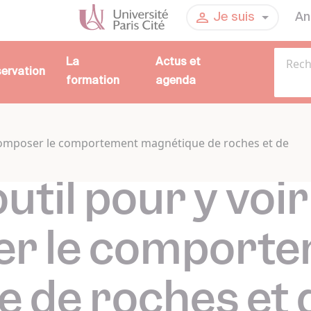
An
Je suis
La
Actus et
servation
formation
agenda
décomposer le comportement magnétique de roches et de
til pour y voir 
r le comport
 de roches et 