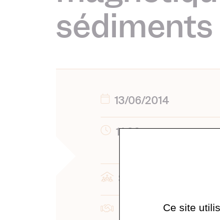
sédiments
13/06/2014
11:00
Salle 310
Ce site util
IPGP-Paléomagnéti