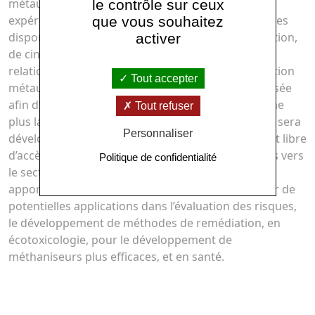
métaux-SH sera développé à partir de données
le contrôle sur ceux
expérimentales en fournissant une base de données
que vous souhaitez
disponible pour tous des constantes de complexation,
activer
de cinétique redox et de précipitation (WP3). Une
relation linéaire entre les constantes de complexation
Tout accepter
métaux-cystéine et métaux-COM/FOM sera proposée
afin d’estimer les constantes de complexation d’une
Tout refuser
plus large gamme de métaux. Ce nouveau modèle sera
Personnaliser
développé dans un code de spéciation populaire et libre
d’accès pour une large dissémination des résultats vers
Politique de confidentialité
le secteur public et privé. Les résultats de Me-Thiol
apporteront des connaissances et un modèle pour de
potentielles applications dans l’évaluation des risques,
le développement de méthodes de remédiation, en
écotoxicologie, pour le développement de
méthaniseurs plus efficaces, et en santé.