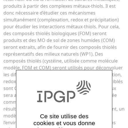
produits à partir des complexes métaux-thiols. Il est
donc nécessaire d’étudier ces mécanismes
simultanément (complexation, redox et précipitation)
pour étudier les interactions métaux-thiols. Pour cela,
des composés thiolés biologiques (FOM) seront
produits et des MO de sol de zones humides (COM)
seront extraits, afin de fournir des composés thiolés
représentatifs des milieux naturels (WP1). Des
composés thiolés (cystéine, utilisée comme molécule
modèle, FOM et COM) seront utilisés pour déconvoluer
les différents mécanismes d’interaction (complexation,
redox et précipitation) métaux-thiols. Les métaux ciblés
sont Cu(0, I, II), Cd(II) et Ag(0, I), mais liste de métaux
sera allongée pour la cystéine (WP2) qui sera utilisée
comme composé de référence pour extrapoler les
résultats de ce projet à d’autres métaux ; Finalement, un
modèle prédictif de la spéciation des métaux dans
Ce site utilise des
l’environnement prenant en compte les interactions
cookies et vous donne