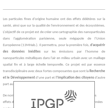
Les particules fines d’origine humaine ont des effets délétères sur la
santé, ainsi que sur la qualité de l’environnement et des écosystèmes.
L’objectif de ce projet est de créer une cartographie des nanoparticules
dans l’agglomération parisienne, seule mégapole de l’Union
Européenne (13MHab.). Il permettra, pour la première fois,
d’acquérir
des données inédites
sur les émissions par l’homme de
nanoparticules métalliques dans l’air en milieu urbain avec un maillage
spatial fin et à large échelle temporelle. Ce projet est par essence
transdisciplinaire avec deux fortes composantes que sont la
Recherche
et le Développement
d’une part et
l’implication des citoyens
d’autre
part au travers d’actions de science participative.
De nombreux verrous limitent aujourd’hui la compréhension des
effets des nanoparticules sur la santé, tels que le manque de données