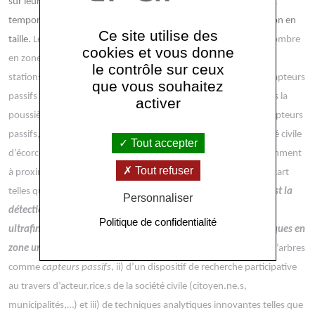
sur leur composition chimique ou encore la variabilité spatiale et
temporelle de leurs concentrations en nombre et leur distribution en
Ce site utilise des
taille.
Les arbres, en particulier les platanes présents en grand nombre
cookies et vous donne
en zones urbaines, présentent une alternative intéressante aux
le contrôle sur ceux
stations de mesure de la qualité de l’air car ils agissent comme capteurs
que vous souhaitez
passifs en recevant et en intégrant en continu dans leurs écorces la
activer
poussière urbaine. Ils
seront considérés comme autant de biocapteurs
passifs, ce qui permettra la collection par les acteurs de la société civile
Tout accepter
d’écorces contenant des nanoparticules atmosphériques, notamment
Tout refuser
à proximité des axes routiers ainsi que dans des zones plus à l’écart
telles que les parcs et les écoles.
L’objectif du projet CapNano est la
Personnaliser
détection, le traçage et l’étude de la répartition des particules
Politique de confidentialité
ultrafines (ou nanoparticules) anthropogéniques atmosphériques en
zone urbaine
, par la combinaison i) de l’utilisation des écorces d’arbres
comme
capteurs passifs
,
ii) d’un dispositif de recherche participative
au travers d’acteur.rice.s de la société civile (citoyen.ne.s,
municipalités,…) et i
ii) de techniques analytiques innovantes telles que