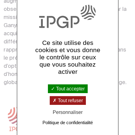
augmenter la résolution spatiale des futures
observations des lunes glacées de Jupiter par la
mission JUICE. L’un des principaux défis de
Ganymède sera de combiner des données
acquises à des résolutions spatiales très
différentes lors de survols et d’orbites
Ce site utilise des
cookies et vous donne
rapprochées. Les techniques développées dans
le contrôle sur ceux
le présent projet de thèse nous permettront
que vous souhaitez
d’optimiser la résolution spatiale et
activer
d’homogénéiser les mosaïques régionales et
globales dans les domaines visible et infrarouge.
Tout accepter
Tout refuser
Personnaliser
Politique de confidentialité