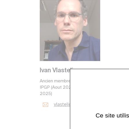
Ivan Vlastelic
Ancien membre de l'OVSG-
IPGP (Aout 2022 - Décembre
2025)
vlastelic@
ipgp.
fr
Ce site util