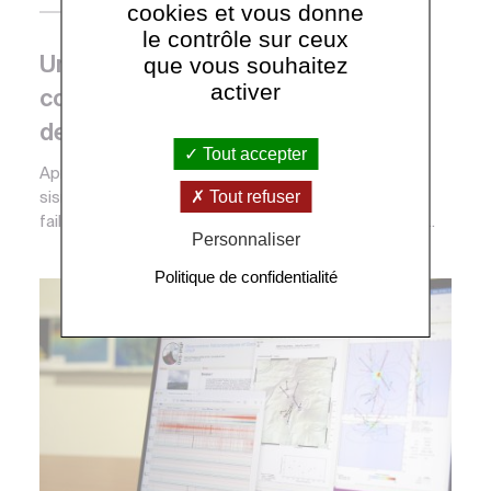
cookies et vous donne
Presse
le contrôle sur ceux
que vous souhaitez
Un observatoire fond de mer
activer
connecté pour étudier la sismicité
des Saintes
Tout accepter
Après plus d’un an de fonctionnement du nouveau
Tout refuser
sismomètre fond de mer installé au plus près des
failles responsables de la sismicité des Saintes, les...
Personnaliser
Politique de confidentialité