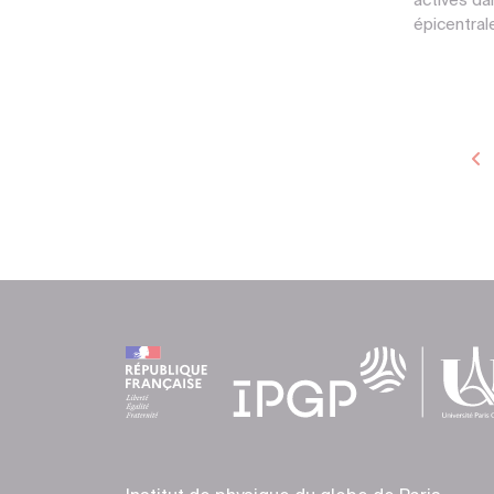
actives da
épicentrale