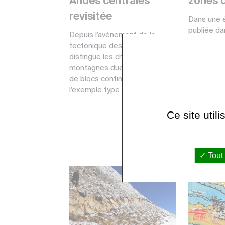
Andes centrales
zones 
revisitée
Dans une 
publiée da
Depuis l'avènement de la
Advances,
tectonique des plaques, on
chercheurs
distingue les chaînes de
équatorien
montagnes dues à la collision
évidence le
de blocs continentaux, dont
l'exemple type ...
Ce site util
Tout