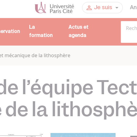
An
Je suis
La
Actus et
servation
formation
agenda
 et mécanique de la lithosphère
de l’équipe Tec
de la lithosph