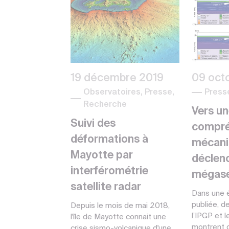
19 décembre 2019
09 oct
Observatoires, Presse,
Press
Recherche
Vers un
Suivi des
compré
déformations à
mécani
Mayotte par
déclen
interférométrie
mégas
satellite radar
Dans une 
publiée, d
Depuis le mois de mai 2018,
l’IPGP et l
l'île de Mayotte connait une
montrent q
crise sismo-volcanique d'une