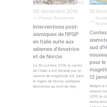
06 décembre 2016
10 févr
Presse, Recherche
Grand 
Reche
Interventions post-
Contex
sismiques de l'IPGP
sismot
en Italie suite aux
sud d'Ha
séismes d'Amatrice
nouvea
et de Norcia
pour le
Le 30 octobre 2016, le centre
magnit
de l’Italie a été ébranlé par un
séisme de magnitude 6.6, dans
12 janv
la région de Norcia, quelques
Malgré la
kilomètres au nord de l’épi...
séisme meu
2010, le c
sismotecto