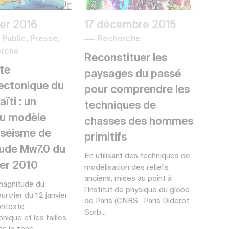
ier 2016
17 décembre 2015
Public, Presse,
Recherche
rche
Reconstituer les
te
paysages du passé
ectonique du
pour comprendre les
ïti : un
techniques de
u modèle
chasses des hommes
 séisme de
primitifs
ude Mw7.0 du
En utilisant des techniques de
ier 2010
modélisation des reliefs
anciens, mises au point à
 magnitude du
l’Institut de physique du globe
rtrier du 12 janvier
de Paris (CNRS , Paris Diderot,
ontexte
Sorb...
nique et les failles