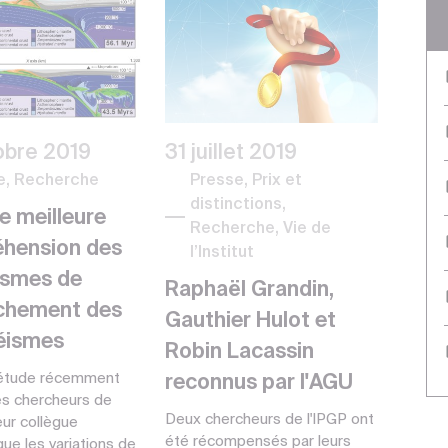
obre 2019
31 juillet 2019
e, Recherche
Presse, Prix et
distinctions,
e meilleure
Recherche, Vie de
hension des
l’Institut
smes de
Raphaël Grandin,
chement des
Gauthier Hulot et
éismes
Robin Lacassin
étude récemment
reconnus par l'AGU
es chercheurs de
Deux chercheurs de l'IPGP ont
eur collègue
été récompensés par leurs
ue les variations de