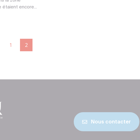
ns la zone
 étaient encore...
1
2
Nous contacter