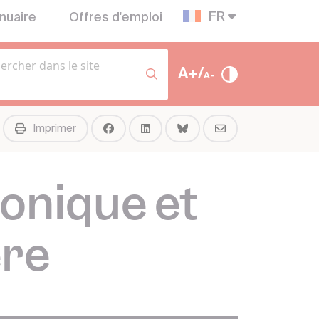
FR
nuaire
Offres d'emploi
A+/
A-
Imprimer
tonique et
ère