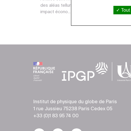
des aléas telluriques à fort
Tout
impact écono...
Institut de physique du globe de Paris
1 rue Jussieu 75238 Paris Cedex 05
+33 (0)1 83 95 74 00