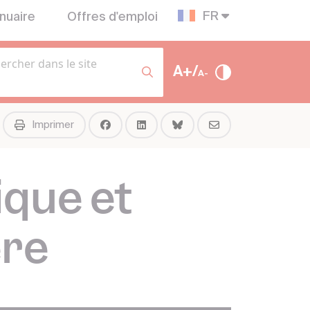
FR
nuaire
Offres d'emploi
A+/
A-
Imprimer
ique et
ère