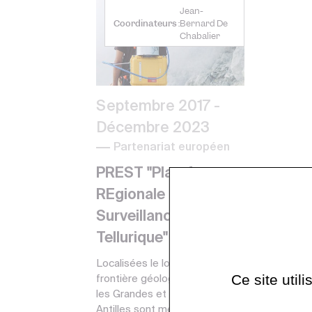
Jean-
Coordinateurs :
Bernard De
Chabalier
Septembre 2017
-
Décembre 2023
Partenariat européen
PREST "Plateforme
REgionale de
Surveillance
Tellurique"
Localisées le long d’une
Ce site util
frontière géologique majeure,
les Grandes et les Petites
Antilles sont menacées par