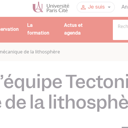
An
Je suis
La
Actus et
servation
formation
agenda
 mécanique de la lithosphère
l’équipe Tecton
de la lithosph