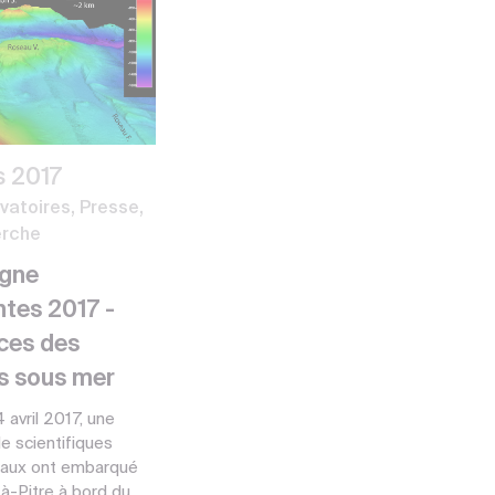
s 2017
vatoires, Presse,
rche
gne
ntes 2017 -
ces des
s sous mer
 avril 2017, une
de scientifiques
onaux ont embarqué
à-Pitre à bord du