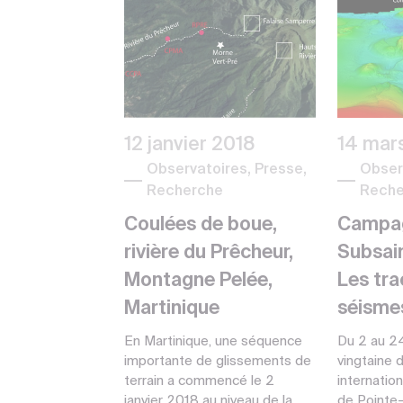
12 janvier 2018
14 mar
Observatoires, Presse,
Obser
Recherche
Reche
Coulées de boue,
Campa
rivière du Prêcheur,
Subsai
Montagne Pelée,
Les tra
Martinique
séisme
En Martinique, une séquence
Du 2 au 24
importante de glissements de
vingtaine 
terrain a commencé le 2
internati
janvier 2018 au niveau de la
de Pointe-