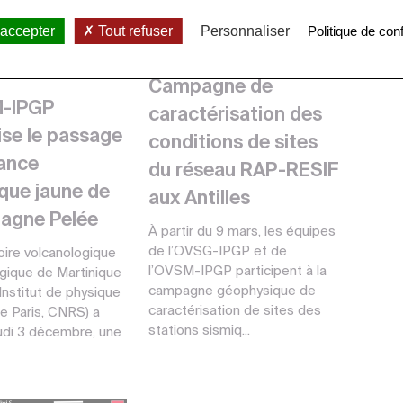
cembre 2020
07 février 2020
 accepter
Tout refuser
Personnaliser
Politique de conf
Public,
Observatoires, Presse,
vatoires, Presse,
Recherche
rche
Campagne de
-IPGP
caractérisation des
ise le passage
conditions de sites
lance
du réseau RAP-RESIF
que jaune de
aux Antilles
tagne Pelée
À partir du 9 mars, les équipes
de l’OVSG-IPGP et de
oire volcanologique
l’OVSM-IPGP participent à la
gique de Martinique
campagne géophysique de
(Institut de physique
caractérisation de sites des
e Paris, CNRS) a
stations sismiq...
udi 3 décembre, une