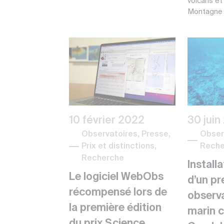
volcans et
Montagne P
10 février 2022
30 juin
Observatoires, Presse,
Obser
Prix et distinctions,
Reche
Recherche
Install
Le logiciel WebObs
d’un pr
récompensé lors de
observ
la première édition
marin 
du prix Science