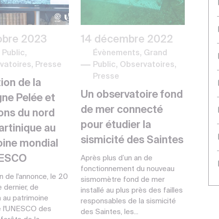
obre 2023
14 décembre 2022
Public,
Évènements, Grand
vatoires, Presse
Public, Observatoires,
Presse
tion de la
Un observatoire fond
ne Pelée et
de mer connecté
ons du nord
pour étudier la
artinique au
sismicité des Saintes
oine mondial
NESCO
Après plus d’un an de
fonctionnement du nouveau
on de l'annonce, le 20
sismomètre fond de mer
dernier, de
installé au plus près des failles
on au patrimoine
responsables de la sismicité
e l'UNESCO des
des Saintes, les...