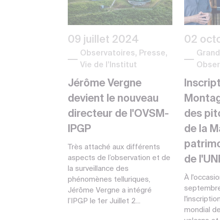
09 juillet 2024
02 oct
Observatoires, Presse,
Grand 
Vie de l’Institut
Obser
Jérôme Vergne
Inscrip
devient le nouveau
Montag
directeur de l'OVSM-
des pit
IPGP
de la M
patrim
Très attaché aux différents
aspects de l’observation et de
de l'U
la surveillance des
À l'occasi
phénomènes telluriques,
septembre 
Jérôme Vergne a intégré
l'inscripti
l’IPGP le 1er Juillet 2...
mondial d