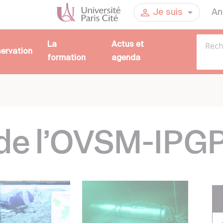
An
Je suis
La
Actus et
servation
formation
agenda
 de l’OVSM-IPG