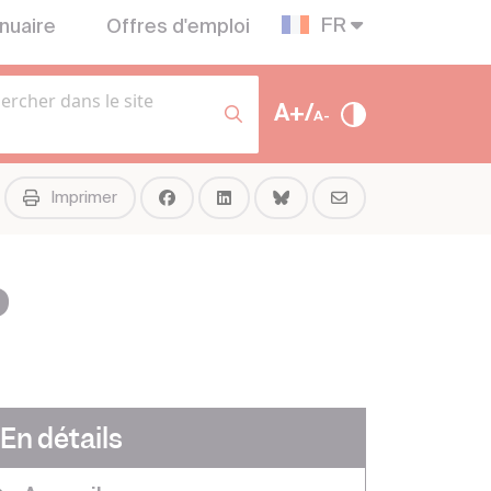
FR
nuaire
Offres d'emploi
A+/
A-
Imprimer
P
En détails