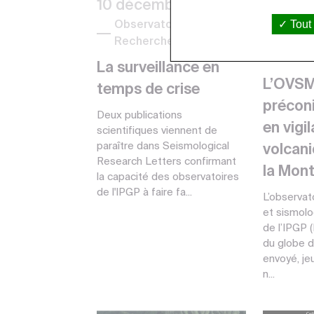
10 décembre 2020
04 dé
Tout
Observatoires, Presse,
Grand 
Recherche
Obser
Reche
La surveillance en
L’OVSM
temps de crise
précon
Deux publications
en vigi
scientifiques viennent de
paraître dans Seismological
volcani
Research Letters confirmant
la Mon
la capacité des observatoires
de l'IPGP à faire fa...
L’observat
et sismolo
de l’IPGP 
du globe d
envoyé, je
n...