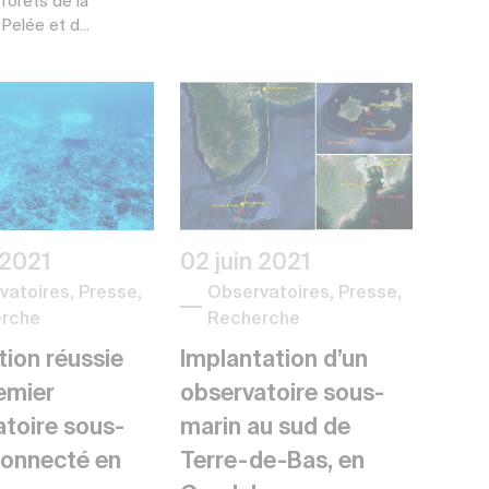
 forêts de la
elée et d...
 2021
02 juin 2021
vatoires, Presse,
Observatoires, Presse,
rche
Recherche
ation réussie
Implantation d’un
emier
observatoire sous-
atoire sous-
marin au sud de
connecté en
Terre-de-Bas, en